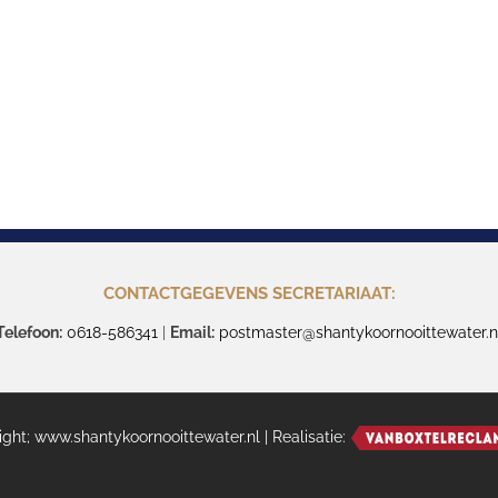
CONTACTGEGEVENS SECRETARIAAT:
Telefoon:
0618-586341
|
Email:
postmaster@shantykoornooittewater.n
ght; www.shantykoornooittewater.nl | Realisatie: