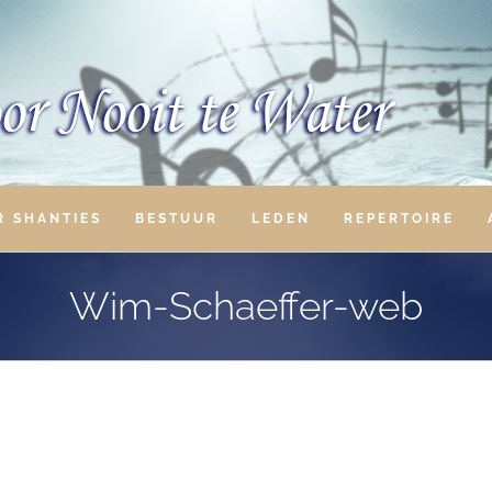
R SHANTIES
BESTUUR
LEDEN
REPERTOIRE
Wim-Schaeffer-web