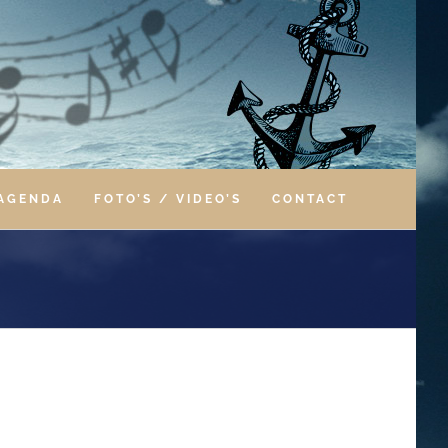
AGENDA
FOTO’S / VIDEO’S
CONTACT