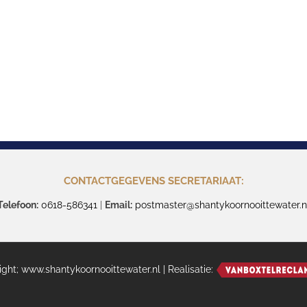
CONTACTGEGEVENS SECRETARIAAT:
Telefoon:
0618-586341
|
Email:
postmaster@shantykoornooittewater.n
ght; www.shantykoornooittewater.nl | Realisatie: