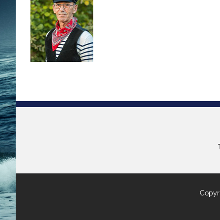
Copyri