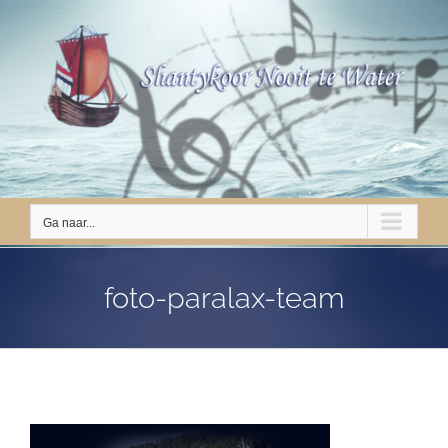
Ga
naar
inhoud
Ga naar...
foto-paralax-team