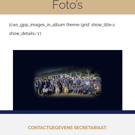
Foto’s
[cws_gpp_images_in_album theme=’grid’ show_title=1
show_details=’1′]
CONTACTGEGEVENS SECRETARIAAT: