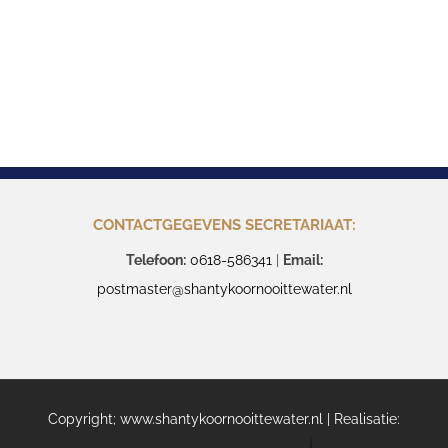
CONTACTGEGEVENS SECRETARIAAT:
Telefoon:
0618-586341
|
Email:
postmaster@shantykoornooittewater.nl
Copyright; www.shantykoornooittewater.nl | Realisatie: